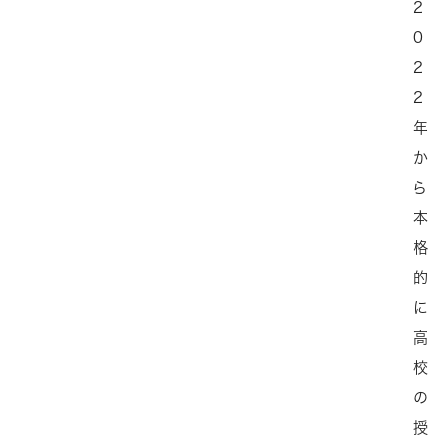
2
0
2
2
年
か
ら
本
格
的
に
高
校
の
授