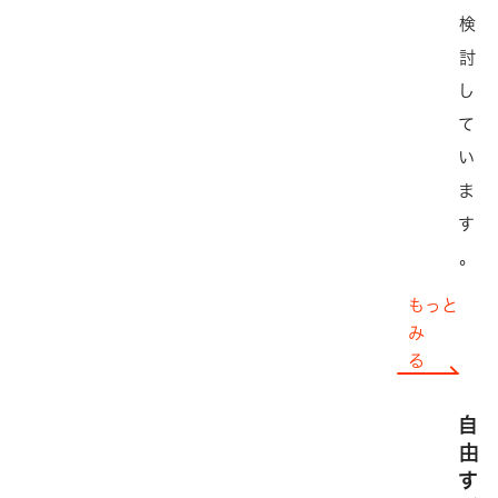
検
討
し
て
い
ま
す
。
もっと
み
る
自
由
す