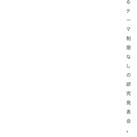
る
テ
ー
マ
制
限
な
し
の
研
究
発
表
会
。