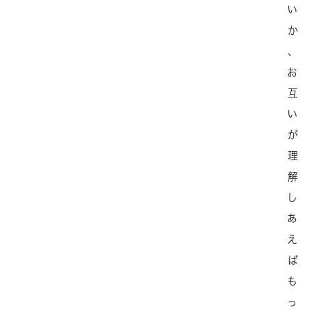
い
か
、
お
互
い
が
理
解
し
あ
え
ば
も
っ