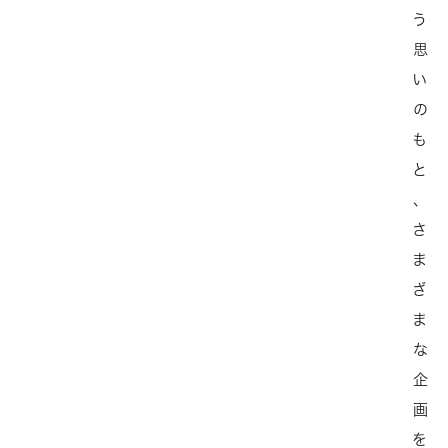
う
思
い
の
も
と
、
さ
ま
ざ
ま
な
企
画
を