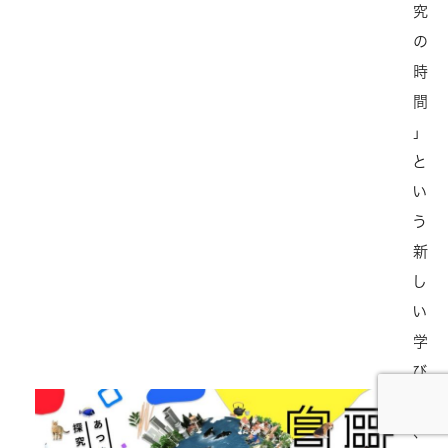
究
の
時
間
」
と
い
う
新
し
い
学
び
に
、