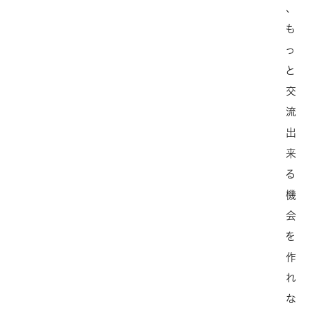
、
も
っ
と
交
流
出
来
る
機
会
を
作
れ
な