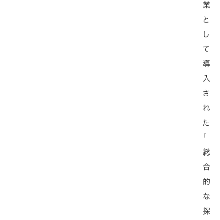
業
と
し
て
導
入
さ
れ
た
「
総
合
的
な
探