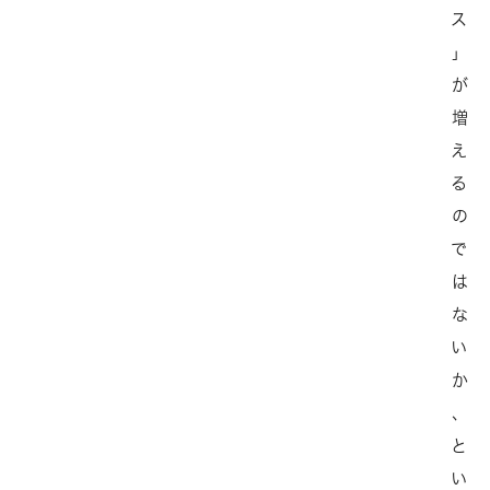
ス
」
が
増
え
る
の
で
は
な
い
か
、
と
い