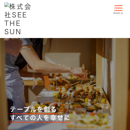
コ
ン
テ
ン
ツ
へ
移
動
テーブルを創る
すべての人を幸せに