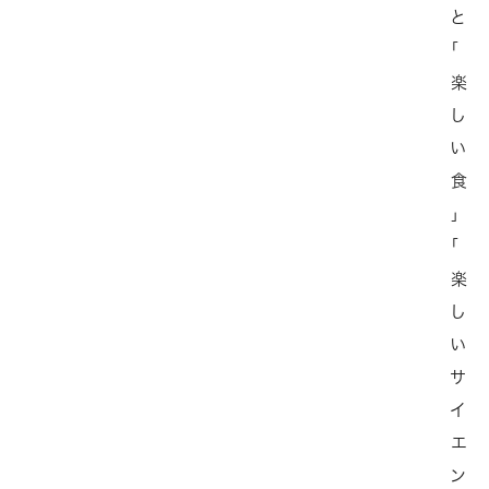
と
「
楽
し
い
食
」
「
楽
し
い
サ
イ
エ
ン