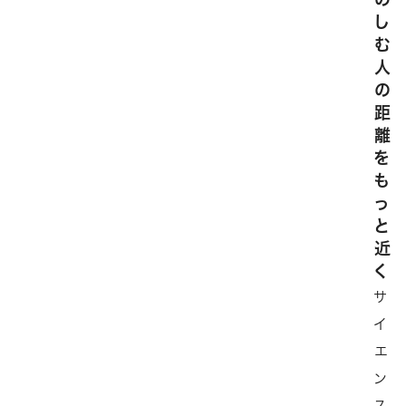
し
む
人
の
距
離
を
も
っ
と
近
く
サ
イ
エ
ン
ス