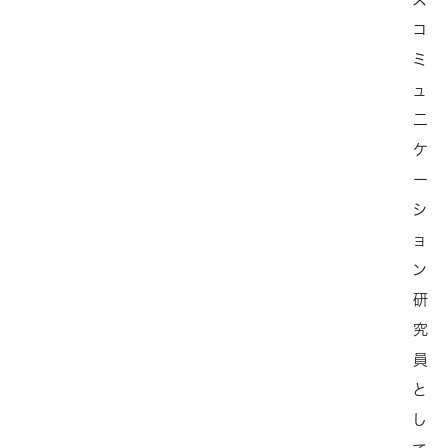
コ
ミ
ュ
二
ケ
ー
シ
ョ
ン
研
究
員
と
し