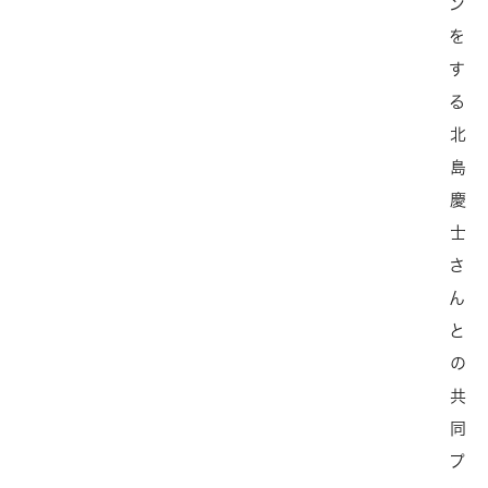
ン
を
す
る
北
島
慶
士
さ
ん
と
の
共
同
プ