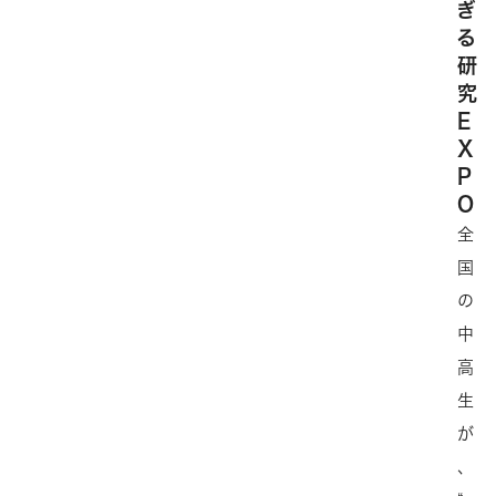
ぎ
る
研
究
E
X
P
O
全
国
の
中
高
生
が
、