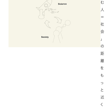
む
人
＝
社
会
」
の
距
離
を
も
っ
と
近
く