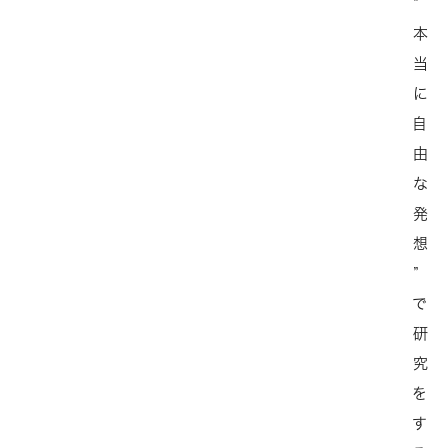
“
本
当
に
自
由
な
発
想
”
で
研
究
を
す