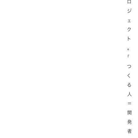
ロ
ジ
ェ
ク
ト
。
「
つ
く
る
人
＝
開
発
者