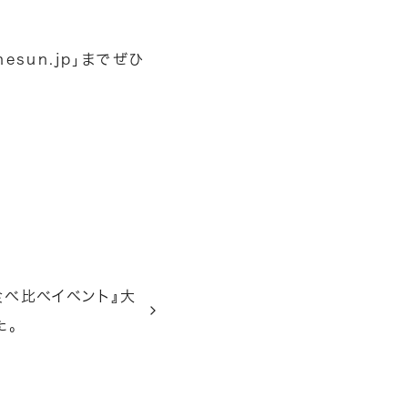
hesun.jp」までぜひ
 食べ比べイベント』大
た。