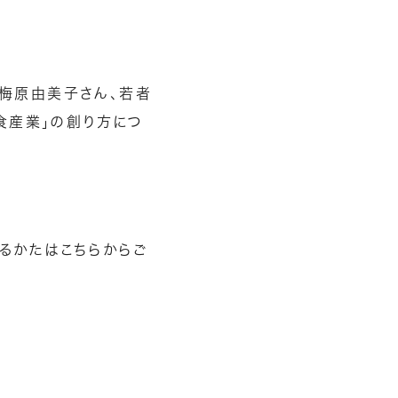
の梅原由美子さん、若者
食産業」の創り方につ
あるかたは
こちら
からご