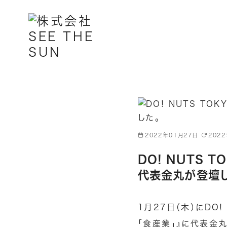
コ
ン
テ
ン
ツ
へ
移
動
2022年01月27日
202
DO! NUTS 
代表金丸が登壇し
1月27日（木）にDO
「食産業」』に代表金