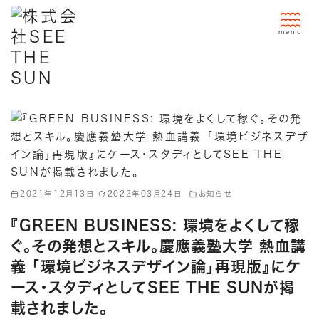
コ
ン
テ
ン
ツ
へ
移
動
2021年12月13日
2022年03月24日
お知らせ
『GREEN BUSINESS: 環境をよくして稼
ぐ。その発想とスキル。慶應義塾大学 熱血講
義 「環境ビジネスデザイン論」再現版』にケ
ース・スタディとしてSEE THE SUNが掲
載されました。