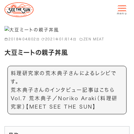
コ
ン
テ
ン
ツ
2018年04月02日
2021年01月14日
ZEN MEAT
へ
移
大豆ミートの親子丼風
動
料理研究家の荒木典子さんによるレシピで
す。
荒木典子さんのインタビュー記事は
こちら
Vol.7 荒木典子／Noriko Araki（料理研
究家）【MEET SEE THE SUN】