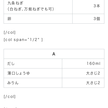
九条ねぎ
3本
（白ねぎ、万能ねぎでも可）
卵
3個
[/col]
[col span=”1/2″ ]
A
だし
160ml
薄口しょうゆ
大さじ2
みりん
大さじ2
[/col]