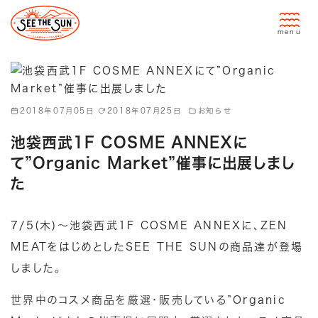
コ
ン
テ
ン
ツ
へ
2018年07月05日
2018年07月25日
お知らせ
移
動
池袋西武1F COSME ANNEXに
て”Organic Market”催事に出展しまし
た
7/5(木)～
池袋西武
1F
COSME ANNEX
に、
ZEN
MEAT
をはじめとしたSEE THE SUNの商品達が登場
しました
。
世界中のコスメ商品を厳選・販売している”
Organic