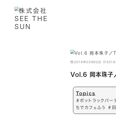
コ
ン
テ
ン
ツ
へ
移
動
2018年03月02日
201
Vol.6 岡本珠子
Topics
＃ポットラックパー
ちでカフェふう ＃