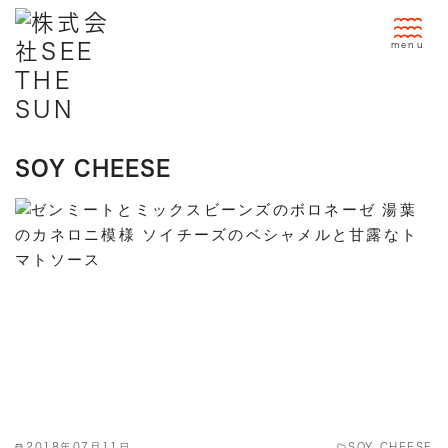
コ
ン
テ
ン
ツ
へ
移
SOY CHEESE
動
2018年07月11日
SOY CHEESE